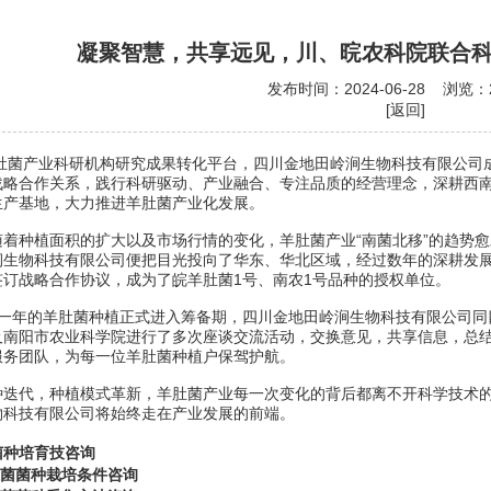
凝聚智慧，共享远见，川、晥农科院联合
发布时间：2024-06-28 浏览：
[返回]
肚菌产业科研机构研究成果转化平台，
四川金地田岭涧生物科技有限公司
战略合作关系，践行科研驱动、产业融合、专注品质的经营理念，深耕西
生产基地，大力推进羊肚菌产业化发展。
着种植面积的扩大以及市场行情的变化，羊肚菌产业“南菌北移”的趋势愈
涧生物科技有限公司便把目光投向了华东、华北区域，经过数年的深耕发展
签订战略合作协议，成为了
皖羊肚菌1号
、
南农1号
品种的授权单位。
一年的
羊肚菌
种植正式进入筹备期，四川金地田岭涧生物科技有限公司同
及南阳市农业科学院进行了多次座谈交流活动，交换意见，共享信息，总
服务团队，为每一位羊肚菌种植户保驾护航。
种迭代，种植模式革新，羊肚菌产业每一次变化的背后都离不开科学技术
物科技有限公司将始终走在产业发展的前端。
菌种培育技咨询
菌菌种栽培条件
咨询