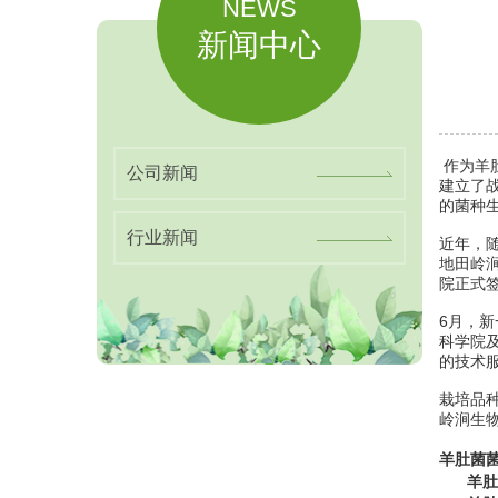
NEWS
新闻中心
作为羊
公司新闻
建立了
的菌种
行业新闻
近年，随
地田岭
院正式
6月，新
科学院
的技术
栽培品
岭涧生
羊肚菌
羊肚